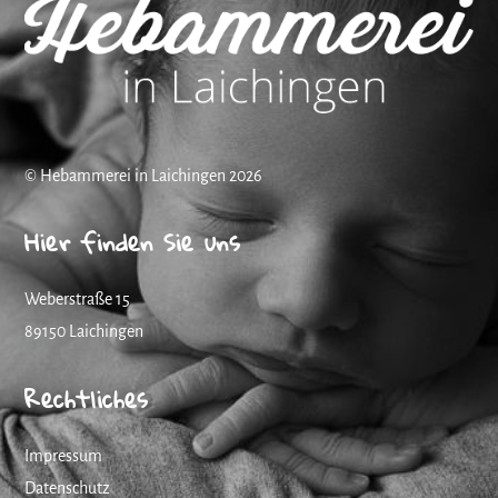
©
Hebammerei in Laichingen
2026
Hier finden Sie uns
Weberstraße 15
89150 Laichingen
Rechtliches
Impressum
Datenschutz