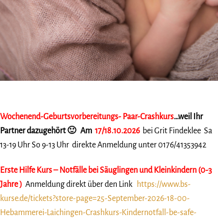
Wochenend-Geburtsvorbereitungs- Paar-Crashkurs
…weil Ihr
Partner dazugehört 🙂 Am
17/18.10
.2026
bei Grit Findeklee Sa
13-19 Uhr So 9-13 Uhr direkte Anmeldung unter 0176/41353942
Erste Hilfe Kurs – Notfälle bei Säuglingen und Kleinkindern (0-3
Jahre )
Anmeldung direkt über den Link
https://www.bs-
kurse.de/tickets?store-page=25-September-2026-18-00-
Hebammerei-Laichingen-Crashkurs-Kindernotfall-be-safe-